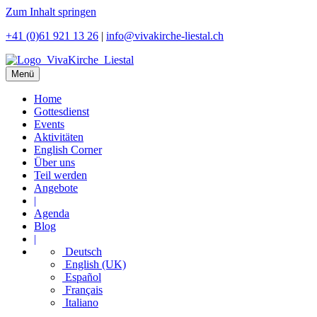
Zum Inhalt springen
+41 (0)61 921 13 26
|
info@vivakirche-liestal.ch
Menü
Home
Gottesdienst
Events
Aktivitäten
English Corner
Über uns
Teil werden
Angebote
|
Agenda
Blog
|
Deutsch
English (UK)
Español
Français
Italiano