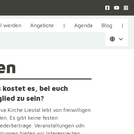
il werden
Angebote
|
Agenda
Blog
|
en
 kostet es, bei euch
lied zu sein?
va Kirche Liestal lebt von freiwilligen
en. Es gibt keine festen
iederbeiträge. Veranstaltungen udn
itungen bieten wir Interessierten