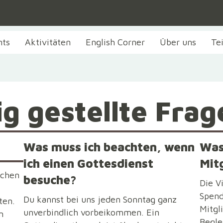
nts
Aktivitäten
English Corner
Über uns
Te
ig gestellte Frag
Was muss ich beachten, wenn
Was
ich einen Gottesdienst
Mitg
schen
besuche?
Die Vi
Spend
Du kannst bei uns jeden Sonntag ganz
ten.
Mitgl
unverbindlich vorbeikommen. Ein
m
Begle