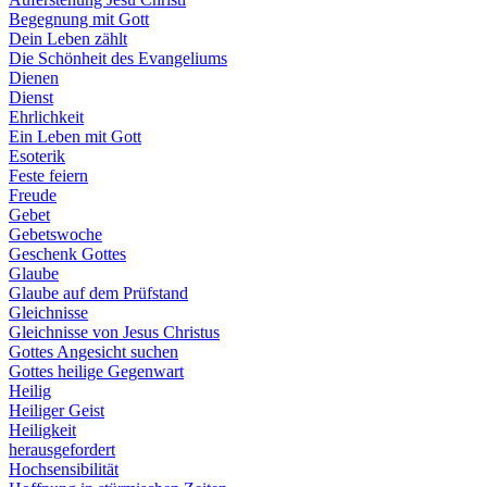
Begegnung mit Gott
Dein Leben zählt
Die Schönheit des Evangeliums
Dienen
Dienst
Ehrlichkeit
Ein Leben mit Gott
Esoterik
Feste feiern
Freude
Gebet
Gebetswoche
Geschenk Gottes
Glaube
Glaube auf dem Prüfstand
Gleichnisse
Gleichnisse von Jesus Christus
Gottes Angesicht suchen
Gottes heilige Gegenwart
Heilig
Heiliger Geist
Heiligkeit
herausgefordert
Hochsensibilität