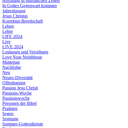
Hoffnung in stürmischen Zeiten
In Gottes Gegenwart kommen
Jahreslosung
Jesus Christus
Korrektur-Bereitschaft
Leben
Lehre
LIFE 2024
Live
LIVE 2024
Loslassen und Versöhnen
Love Your Neighbour
Muttertag
Nachfolge
Neu
Neuro-Diversität
Offenbarung
Passion Jesu Christi
Passions-Woche
Passionswoche
Personen der Bibel
Psalmen
Segen
Segnung
Sommer-Gottesdienste