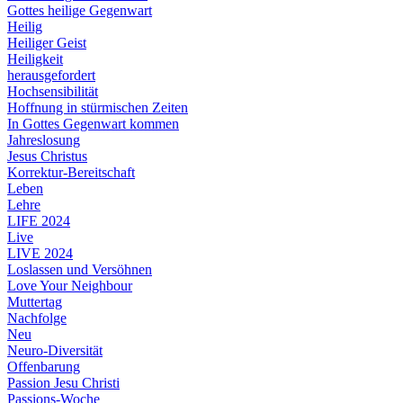
Gottes heilige Gegenwart
Heilig
Heiliger Geist
Heiligkeit
herausgefordert
Hochsensibilität
Hoffnung in stürmischen Zeiten
In Gottes Gegenwart kommen
Jahreslosung
Jesus Christus
Korrektur-Bereitschaft
Leben
Lehre
LIFE 2024
Live
LIVE 2024
Loslassen und Versöhnen
Love Your Neighbour
Muttertag
Nachfolge
Neu
Neuro-Diversität
Offenbarung
Passion Jesu Christi
Passions-Woche