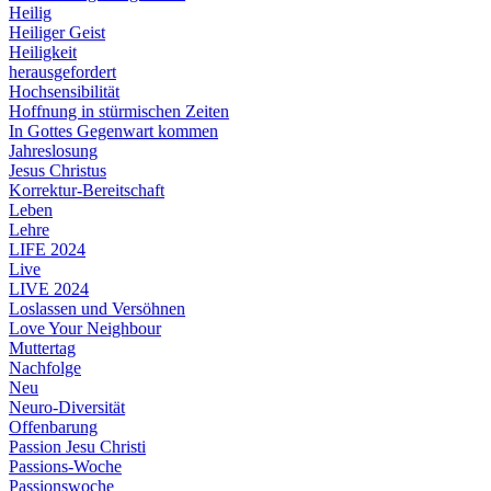
Heilig
Heiliger Geist
Heiligkeit
herausgefordert
Hochsensibilität
Hoffnung in stürmischen Zeiten
In Gottes Gegenwart kommen
Jahreslosung
Jesus Christus
Korrektur-Bereitschaft
Leben
Lehre
LIFE 2024
Live
LIVE 2024
Loslassen und Versöhnen
Love Your Neighbour
Muttertag
Nachfolge
Neu
Neuro-Diversität
Offenbarung
Passion Jesu Christi
Passions-Woche
Passionswoche