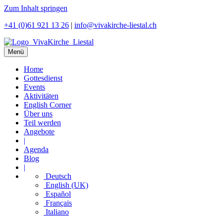
Zum Inhalt springen
+41 (0)61 921 13 26
|
info@vivakirche-liestal.ch
Menü
Home
Gottesdienst
Events
Aktivitäten
English Corner
Über uns
Teil werden
Angebote
|
Agenda
Blog
|
Deutsch
English (UK)
Español
Français
Italiano