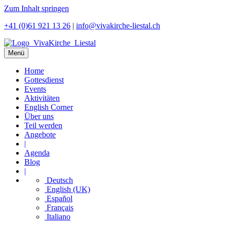
Zum Inhalt springen
+41 (0)61 921 13 26
|
info@vivakirche-liestal.ch
Menü
Home
Gottesdienst
Events
Aktivitäten
English Corner
Über uns
Teil werden
Angebote
|
Agenda
Blog
|
Deutsch
English (UK)
Español
Français
Italiano