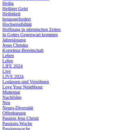
Heilig
Heiliger Geist
Heiligkeit
herausgefordert
Hochsensibilität
Hoffnung in stürmischen Zeiten
In Gottes Gegenwart kommen
Jahreslosung
Jesus Christus
Korrektur-Bereitschaft
Leben
Lehre
LIFE 2024
Live
LIVE 2024
Loslassen und Versöhnen
Love Your Neighbour
Muttertag
Nachfolge
Neu
Neuro-Diversität
Offenbarung
Passion Jesu Christi
Passions-Woche
Passionswoche