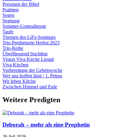
Personen der Bibel
Psalmen
Segen
Segnung
Sommer-Gottesdienste
Taufe
Themen des LiFe-Seminars
Trio-Predigtserie Herbst 2023
Trio-Reihe
Überfliessend fruchtbar
Vision Viva Kirche Liestal
Viva Kirchen
Vorbereitung der Gebetswoche
Wer uns hoffen lässt / 1. Petrus
Wir leben KIrche
Zwischen Himmel und Erde
Weitere Predigten
Deborah – mehr als eine Prophetin
26 Juli 2026