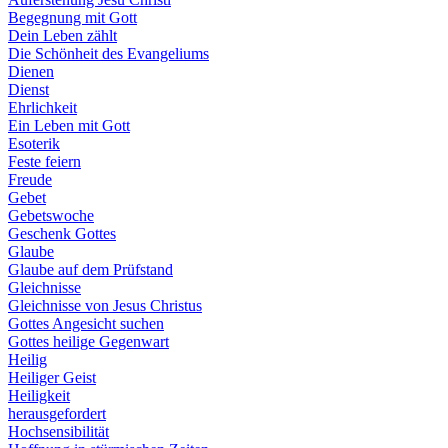
Begegnung mit Gott
Dein Leben zählt
Die Schönheit des Evangeliums
Dienen
Dienst
Ehrlichkeit
Ein Leben mit Gott
Esoterik
Feste feiern
Freude
Gebet
Gebetswoche
Geschenk Gottes
Glaube
Glaube auf dem Prüfstand
Gleichnisse
Gleichnisse von Jesus Christus
Gottes Angesicht suchen
Gottes heilige Gegenwart
Heilig
Heiliger Geist
Heiligkeit
herausgefordert
Hochsensibilität