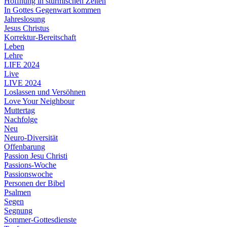
Hoffnung in stürmischen Zeiten
In Gottes Gegenwart kommen
Jahreslosung
Jesus Christus
Korrektur-Bereitschaft
Leben
Lehre
LIFE 2024
Live
LIVE 2024
Loslassen und Versöhnen
Love Your Neighbour
Muttertag
Nachfolge
Neu
Neuro-Diversität
Offenbarung
Passion Jesu Christi
Passions-Woche
Passionswoche
Personen der Bibel
Psalmen
Segen
Segnung
Sommer-Gottesdienste