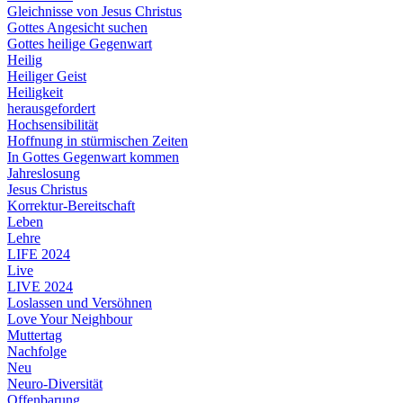
Gleichnisse von Jesus Christus
Gottes Angesicht suchen
Gottes heilige Gegenwart
Heilig
Heiliger Geist
Heiligkeit
herausgefordert
Hochsensibilität
Hoffnung in stürmischen Zeiten
In Gottes Gegenwart kommen
Jahreslosung
Jesus Christus
Korrektur-Bereitschaft
Leben
Lehre
LIFE 2024
Live
LIVE 2024
Loslassen und Versöhnen
Love Your Neighbour
Muttertag
Nachfolge
Neu
Neuro-Diversität
Offenbarung