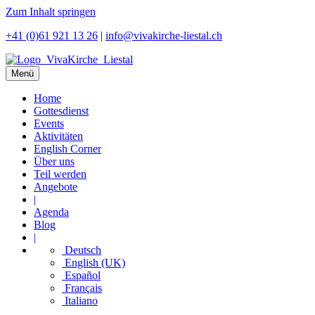
Zum Inhalt springen
+41 (0)61 921 13 26
|
info@vivakirche-liestal.ch
Menü
Home
Gottesdienst
Events
Aktivitäten
English Corner
Über uns
Teil werden
Angebote
|
Agenda
Blog
|
Deutsch
English (UK)
Español
Français
Italiano