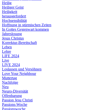
Heilig
Heiliger Geist
Heiligkeit
herausgefordert
Hochsensibilität
Hoffnung in stürmischen Zeiten
In Gottes Gegenwart kommen
Jahreslosung
Jesus Christus
Korrektur-Bereitschaft
Leben
Lehre
LIFE 2024
Live
LIVE 2024
Loslassen und Versöhnen
Love Your Neighbour
Muttertag
Nachfolge
Neu
Neuro-Diversität
Offenbarung
Passion Jesu Christi
Passions-Woche
Passionswoche