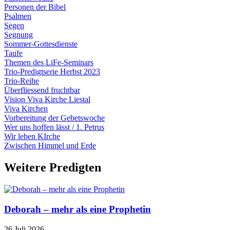
Personen der Bibel
Psalmen
Segen
Segnung
Sommer-Gottesdienste
Taufe
Themen des LiFe-Seminars
Trio-Predigtserie Herbst 2023
Trio-Reihe
Überfliessend fruchtbar
Vision Viva Kirche Liestal
Viva Kirchen
Vorbereitung der Gebetswoche
Wer uns hoffen lässt / 1. Petrus
Wir leben KIrche
Zwischen Himmel und Erde
Weitere Predigten
Deborah – mehr als eine Prophetin
26 Juli 2026