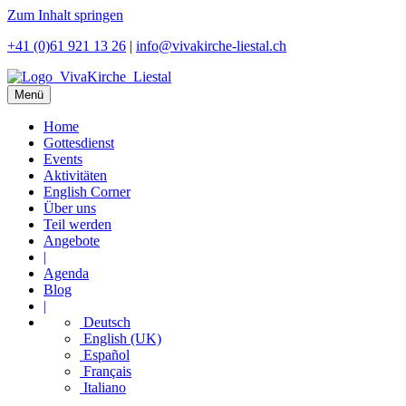
Zum Inhalt springen
+41 (0)61 921 13 26
|
info@vivakirche-liestal.ch
Menü
Home
Gottesdienst
Events
Aktivitäten
English Corner
Über uns
Teil werden
Angebote
|
Agenda
Blog
|
Deutsch
English (UK)
Español
Français
Italiano