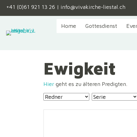
+41 (0)61 921 13 26
|
info@vivakirche-liestal.ch
Home
Gottesdienst
Eve
Ewigkeit
Hier
geht es zu älteren Predigten.