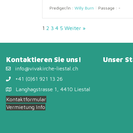
Prediger/in :
Willy Burn
Passage :
-
1
2
3
4
5
Weiter »
Kontaktieren Sie uns!
Unser S
info@vivakirche-liestal.ch
+41 (0)61 921 13 26
Langhagstrasse 1, 4410 Liestal
Kontaktformular
Vermietung Info