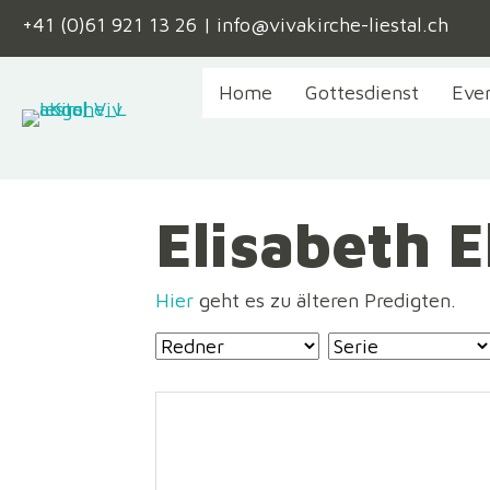
+41 (0)61 921 13 26
|
info@vivakirche-liestal.ch
Home
Gottesdienst
Eve
Elisabeth El
Hier
geht es zu älteren Predigten.