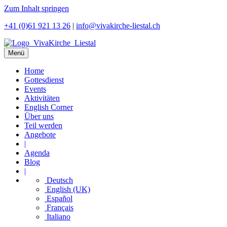
Zum Inhalt springen
+41 (0)61 921 13 26
|
info@vivakirche-liestal.ch
Menü
Home
Gottesdienst
Events
Aktivitäten
English Corner
Über uns
Teil werden
Angebote
|
Agenda
Blog
|
Deutsch
English (UK)
Español
Français
Italiano