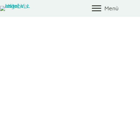
Menü
Trio-Chorkonzert
von
Markus Burkhart