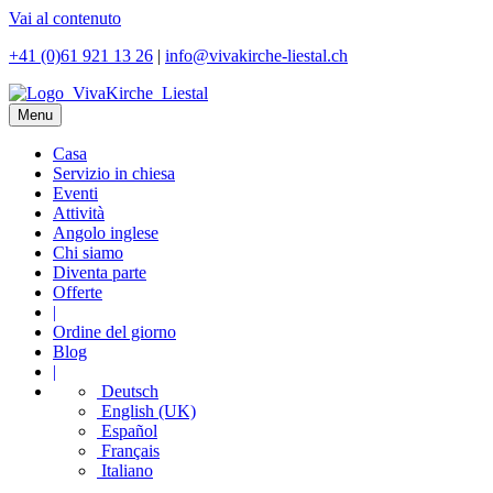
Vai al contenuto
+41 (0)61 921 13 26
|
info@vivakirche-liestal.ch
Menu
Casa
Servizio in chiesa
Eventi
Attività
Angolo inglese
Chi siamo
Diventa parte
Offerte
|
Ordine del giorno
Blog
|
Deutsch
English (UK)
Español
Français
Italiano