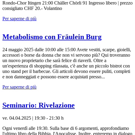
Rondo-Chor Itingen 21:00 Chäller Chörli 91 Ingresso libero | prezzo
consigliato CHF 20.- Volantino
Per saperne di più
Metabolismo con Fräulein Burg
24 maggio 2025 dalle 10:00 alle 15:00 Avete vestiti, scarpe, gioielli,
accessori o borse da donna che non vi servono più? Qui troveranno
un nuovo proprietario che sarà felice di riaverli. Oltre a
un'esperienza di shopping rilassata, c'è anche un piccolo bistrot con
uno stand per il barbecue. Gli articoli devono essere puliti, completi
e non danneggiati e possono essere acquistati presso...
Per saperne di più
Seminario: Rivelazione
ve. 04.04.2025 | 19:30 - 21:30 h
Ogni venerdì alle 19:30. Sulla base di 6 argomenti, approfondiamo
l'ultimo libro della Bibbia, l'Apocalisse. Inoltre, entreremo in dialogo