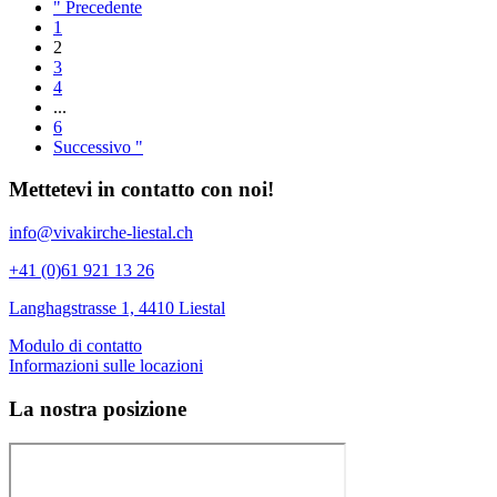
" Precedente
1
2
3
4
...
6
Successivo "
Mettetevi in contatto con noi!
info@vivakirche-liestal.ch
+41 (0)61 921 13 26
Langhagstrasse 1, 4410 Liestal
Modulo di contatto
Informazioni sulle locazioni
La nostra posizione