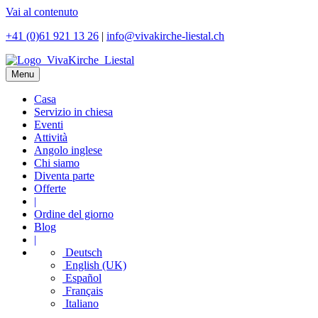
Vai al contenuto
+41 (0)61 921 13 26
|
info@vivakirche-liestal.ch
Menu
Casa
Servizio in chiesa
Eventi
Attività
Angolo inglese
Chi siamo
Diventa parte
Offerte
|
Ordine del giorno
Blog
|
Deutsch
English (UK)
Español
Français
Italiano