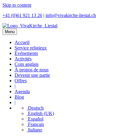
Skip to content
+41 (0)61 921 13 26
|
info@vivakirche-liestal.ch
Menu
Accueil
Service religieux
Événements
Activités
Coin anglais
À propos de nous
Devenir une partie
Offres
|
Agenda
Blog
|
Deutsch
English (UK)
Español
Français
Italiano