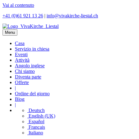
Vai al contenuto
+41 (0)61 921 13 26
|
info@vivakirche-liestal.ch
Menu
Casa
Servizio in chiesa
Eventi
Attività
Angolo inglese
Chi siamo
Diventa parte
Offerte
|
Ordine del giorno
Blog
|
Deutsch
English (UK)
Español
Français
Italiano