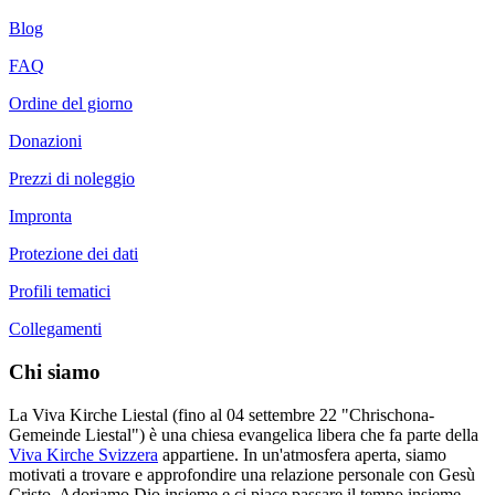
Blog
FAQ
Ordine del giorno
Donazioni
Prezzi di noleggio
Impronta
Protezione dei dati
Profili tematici
Collegamenti
Chi siamo
La Viva Kirche Liestal (fino al 04 settembre 22 "Chrischona-
Gemeinde Liestal") è una chiesa evangelica libera che fa parte della
Viva Kirche Svizzera
appartiene. In un'atmosfera aperta, siamo
motivati a trovare e approfondire una relazione personale con Gesù
Cristo. Adoriamo Dio insieme e ci piace passare il tempo insieme.