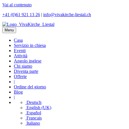
Vai al contenuto
+41 (0)61 921 13 26
|
info@vivakirche-liestal.ch
Menu
Casa
Servizio in chiesa
Eventi
Attività
Angolo inglese
Chi siamo
Diventa parte
Offerte
|
Ordine del giorno
Blog
|
Deutsch
English (UK)
Español
Français
Italiano