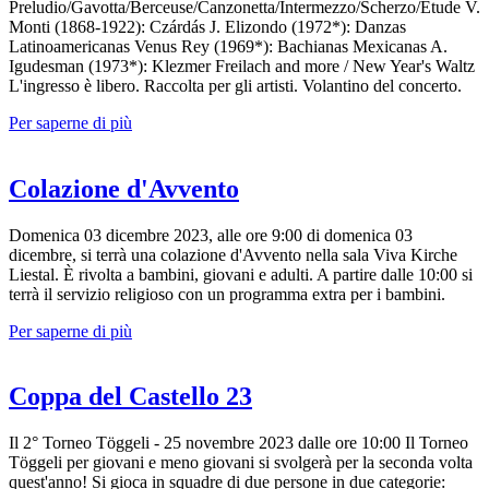
Preludio/Gavotta/Berceuse/Canzonetta/Intermezzo/Scherzo/Etude V.
Monti (1868-1922): Czárdás J. Elizondo (1972*): Danzas
Latinoamericanas Venus Rey (1969*): Bachianas Mexicanas A.
Igudesman (1973*): Klezmer Freilach and more / New Year's Waltz
L'ingresso è libero. Raccolta per gli artisti. Volantino del concerto.
Per saperne di più
Colazione d'Avvento
Domenica 03 dicembre 2023, alle ore 9:00 di domenica 03
dicembre, si terrà una colazione d'Avvento nella sala Viva Kirche
Liestal. È rivolta a bambini, giovani e adulti. A partire dalle 10:00 si
terrà il servizio religioso con un programma extra per i bambini.
Per saperne di più
Coppa del Castello 23
Il 2° Torneo Töggeli - 25 novembre 2023 dalle ore 10:00 Il Torneo
Töggeli per giovani e meno giovani si svolgerà per la seconda volta
quest'anno! Si gioca in squadre di due persone in due categorie: