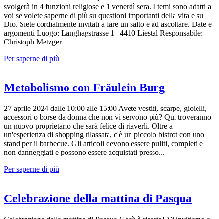
svolgerà in 4 funzioni religiose e 1 venerdì sera. I temi sono adatti a
voi se volete saperne di più su questioni importanti della vita e su
Dio. Siete cordialmente invitati a fare un salto e ad ascoltare. Date e
argomenti Luogo: Langhagstrasse 1 | 4410 Liestal Responsabile:
Christoph Metzger...
Per saperne di più
Metabolismo con Fräulein Burg
27 aprile 2024 dalle 10:00 alle 15:00 Avete vestiti, scarpe, gioielli,
accessori o borse da donna che non vi servono più? Qui troveranno
un nuovo proprietario che sarà felice di riaverli. Oltre a
un'esperienza di shopping rilassata, c'è un piccolo bistrot con uno
stand per il barbecue. Gli articoli devono essere puliti, completi e
non danneggiati e possono essere acquistati presso...
Per saperne di più
Celebrazione della mattina di Pasqua