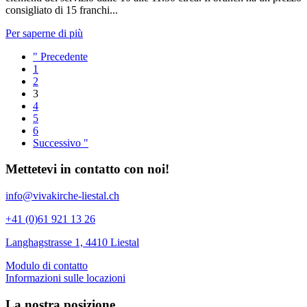
consigliato di 15 franchi...
Per saperne di più
" Precedente
1
2
3
4
5
6
Successivo "
Mettetevi in contatto con noi!
info@vivakirche-liestal.ch
+41 (0)61 921 13 26
Langhagstrasse 1, 4410 Liestal
Modulo di contatto
Informazioni sulle locazioni
La nostra posizione