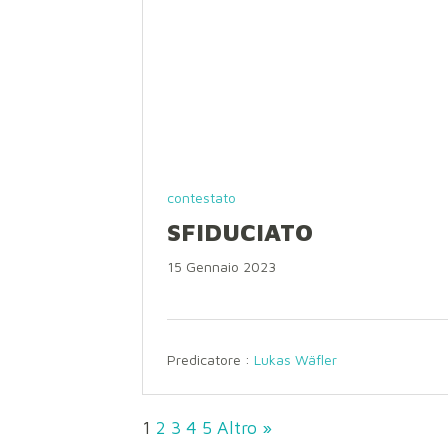
contestato
SFIDUCIATO
15 Gennaio 2023
Predicatore :
Lukas Wäfler
1
2
3
4
5
Altro »