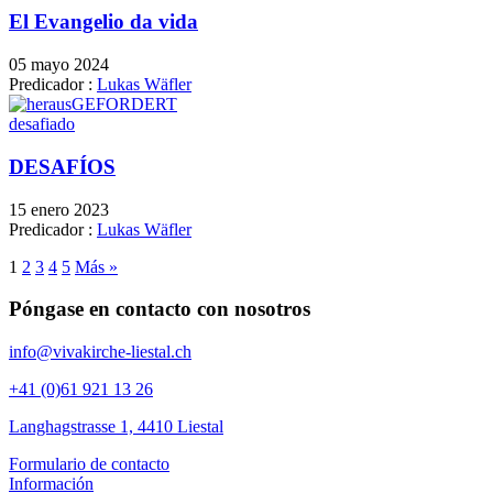
El Evangelio da vida
05 mayo 2024
Predicador :
Lukas Wäfler
desafiado
DESAFÍOS
15 enero 2023
Predicador :
Lukas Wäfler
1
2
3
4
5
Más »
Póngase en contacto con nosotros
info@vivakirche-liestal.ch
+41 (0)61 921 13 26
Langhagstrasse 1, 4410 Liestal
Formulario de contacto
Información