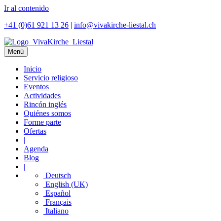
Ir al contenido
+41 (0)61 921 13 26
|
info@vivakirche-liestal.ch
Menú
Inicio
Servicio religioso
Eventos
Actividades
Rincón inglés
Quiénes somos
Forme parte
Ofertas
|
Agenda
Blog
|
Deutsch
English (UK)
Español
Français
Italiano