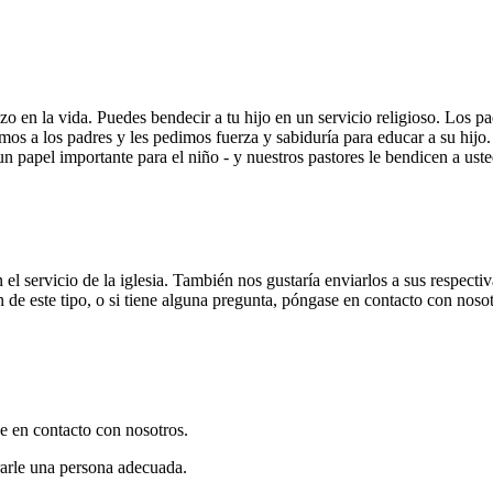
en la vida. Puedes bendecir a tu hijo en un servicio religioso. Los pa
s a los padres y les pedimos fuerza y sabiduría para educar a su hijo. D
apel importante para el niño - y nuestros pastores le bendicen a usted
 servicio de la iglesia. También nos gustaría enviarlos a sus respectiva
n de este tipo, o si tiene alguna pregunta, póngase en contacto con nosot
se en contacto con nosotros.
rarle una persona adecuada.