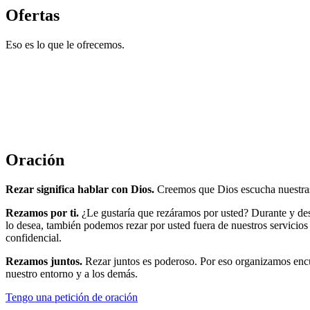
Ofertas
Eso es lo que le ofrecemos.
Oración
Bendición
Acompañamiento / Atención pastoral
Bautismo
Matrimonio y boda
Servicio de despedida
Oración
Rezar significa hablar con Dios.
Creemos que Dios escucha nuestras
Rezamos por ti.
¿Le gustaría que rezáramos por usted? Durante y des
lo desea, también podemos rezar por usted fuera de nuestros servicios
confidencial.
Rezamos juntos.
Rezar juntos es poderoso. Por eso organizamos encu
nuestro entorno y a los demás.
Tengo una petición de oración