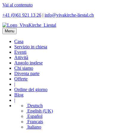
Vai al contenuto
+41 (0)61 921 13 26
|
info@vivakirche-liestal.ch
Menu
Casa
Servizio in chiesa
Eventi
Attività
Angolo inglese
Chi siamo
Diventa parte
Offerte
|
Ordine del giorno
Blog
|
Deutsch
English (UK)
Español
Français
Italiano